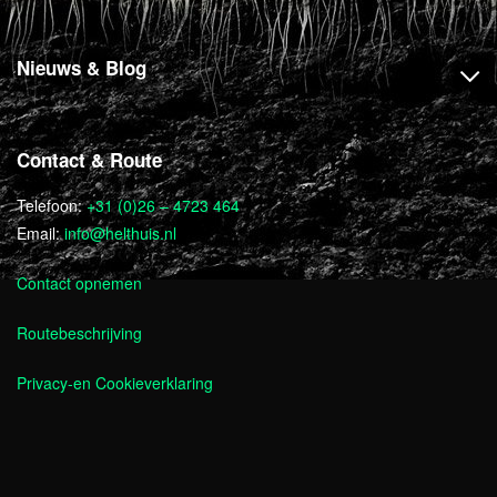
Nieuws & Blog
Contact & Route
Telefoon:
+31 (0)26 – 4723 464
Email:
info@helthuis.nl
Contact opnemen
Routebeschrijving
Privacy-en Cookieverklaring