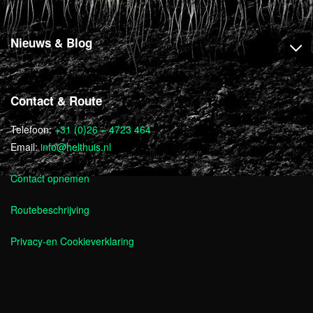
Nieuws & Blog
Contact & Route
Telefoon:
+31 (0)26 – 4723 464
Email:
info@helthuis.nl
Contact opnemen
Routebeschrijving
Privacy-en Cookieverklaring