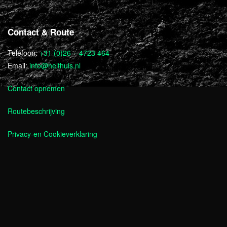
Contact & Route
Telefoon:
+31 (0)26 – 4723 464
Email:
info@helthuis.nl
Contact opnemen
Routebeschrijving
Privacy-en Cookieverklaring