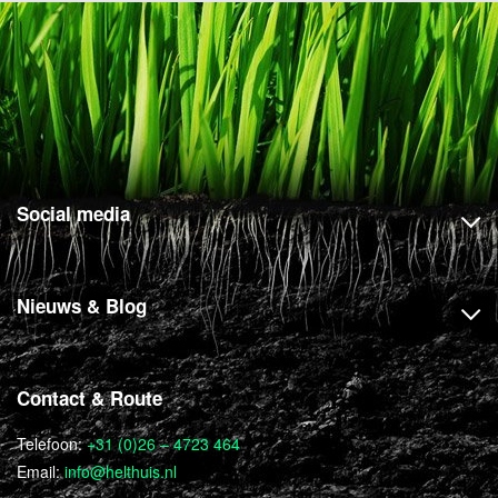
Social media
Nieuws & Blog
Contact & Route
Telefoon:
+31 (0)26 – 4723 464
Email:
info@helthuis.nl