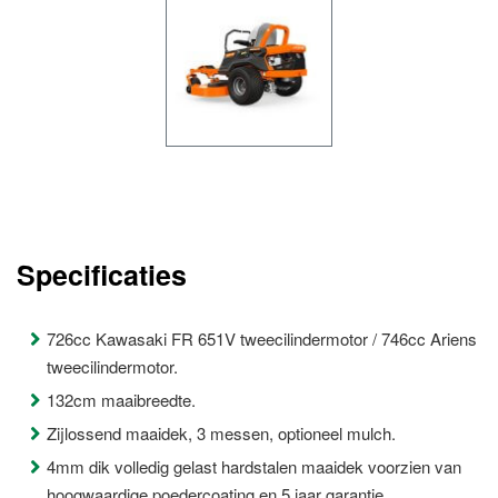
Specificaties
726cc Kawasaki FR 651V tweecilindermotor / 746cc Ariens
tweecilindermotor.
132cm maaibreedte.
Zijlossend maaidek, 3 messen, optioneel mulch.
4mm dik volledig gelast hardstalen maaidek voorzien van
hoogwaardige poedercoating en 5 jaar garantie.