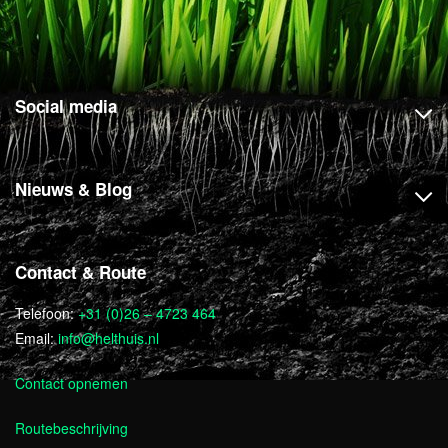
Social media
Nieuws & Blog
Contact & Route
Telefoon:
+31 (0)26 – 4723 464
Email:
info@helthuis.nl
Contact opnemen
Routebeschrijving