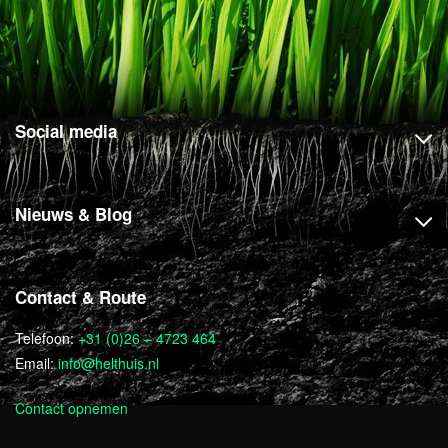
Social media
Nieuws & Blog
Contact & Route
Telefoon:
+31 (0)26 – 4723 464
Email:
info@helthuis.nl
Contact opnemen