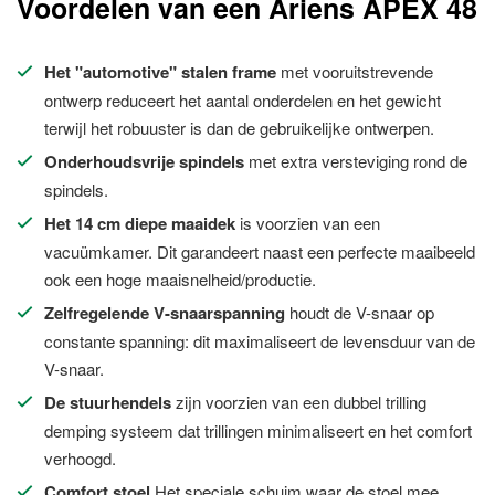
Voordelen van een Ariens APEX 48
Het "automotive" stalen frame
met vooruitstrevende
ontwerp reduceert het aantal onderdelen en het gewicht
terwijl het robuuster is dan de gebruikelijke ontwerpen.
Onderhoudsvrije spindels
met extra versteviging rond de
spindels.
Het 14 cm diepe maaidek
is voorzien van een
vacuümkamer. Dit garandeert naast een perfecte maaibeeld
ook een hoge maaisnelheid/productie.
Zelfregelende V-snaarspanning
houdt de V-snaar op
constante spanning: dit maximaliseert de levensduur van de
V-snaar.
De stuurhendels
zijn voorzien van een dubbel trilling
demping systeem dat trillingen minimaliseert en het comfort
verhoogd.
Comfort stoel
Het speciale schuim waar de stoel mee