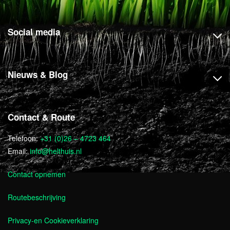
Social media
Nieuws & Blog
Contact & Route
Telefoon:
+31 (0)26 – 4723 464
Email:
info@helthuis.nl
Contact opnemen
Routebeschrijving
Privacy-en Cookieverklaring