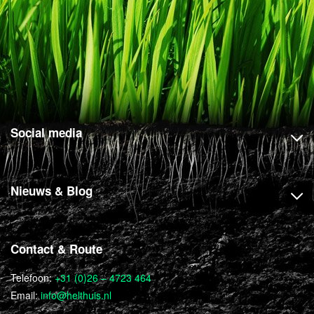
Social media
Nieuws & Blog
Contact & Route
Telefoon:
+31 (0)26 – 4723 464
Email:
info@helthuis.nl