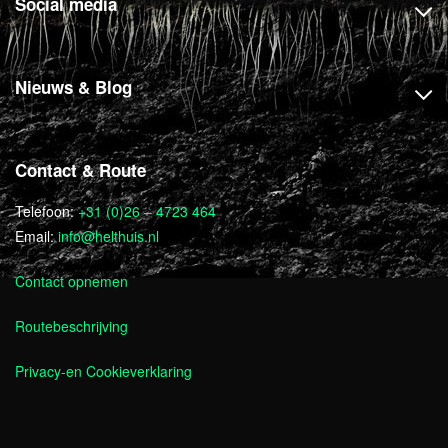
Social media
Nieuws & Blog
Contact & Route
Telefoon:
+31 (0)26 – 4723 464
Email:
info@helthuis.nl
Contact opnemen
Routebeschrijving
Privacy-en Cookieverklaring