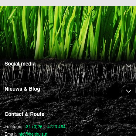
Social media
Nieuws & Blog
Contact & Route
Telefoon:
+31 (0)26 – 4723 464
Email:
info@helthuis.nl