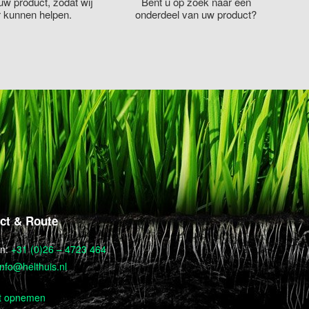
uw product, zodat wij
Bent u op zoek naar een
r kunnen helpen.
onderdeel van uw product?
ct & Route
on:
+31 (0)26 – 4723 464
info@helthuis.nl
t opnemen