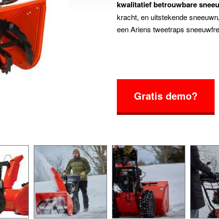
kwalitatief betrouwbare snee
kracht, en uitstekende sneeuwru
een Ariens tweetraps sneeuwfr
Gratis demo?