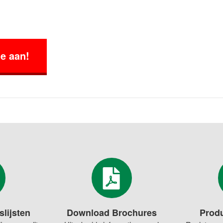
te aan!
slijsten
Download Brochures
Produ