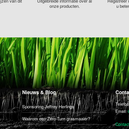
jzen van dit
Uitgebreide informatie over al
Registreer 
onze producten.
u bete
Nieuws & Blog
Conta
Telefo
Sponsoring Jeffrey Herlings
Email:
Waarom een Zero-Turn grasmaaier?
Contac