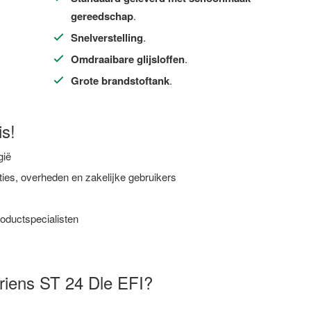
gereedschap
.
Snelverstelling
.
Omdraaibare glijsloffen
.
Grote brandstoftank
.
s!
gië
ties, overheden en zakelijke gebruikers
oductspecialisten
riens ST 24 Dle EFI?