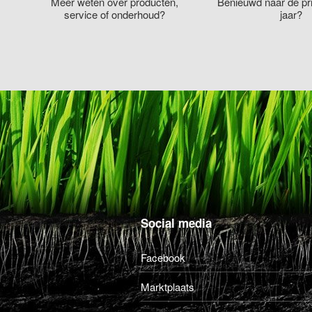
Meer weten over producten,
Benieuwd naar de pri
service of onderhoud?
jaar?
Social media
Facebook
Marktplaats