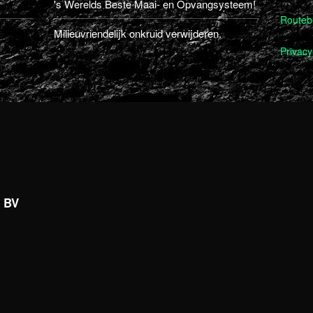
's Werelds Beste Maai- en Opvangsysteem!
Routebe
Milieuvriendelijk onkruid verwijderen.
Privacy
s BV