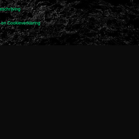
schrijving
-en Cookieverklaring