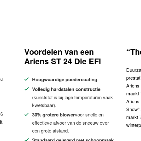
Voordelen van een
“Th
Ariens ST 24 Dle EFI
Duurza
presta
kt
Hoogwaardige poedercoating
.
Ariens 
Volledig hardstalen constructie
maakt i
(kunststof is bij lage temperaturen vaak
Ariens
kwetsbaar).
Snow”.
 6
30% grotere blower
voor snelle en
markt i
t.
effectieve afvoer van de sneeuw over
winterp
een grote afstand.
Standaard geleverd met schoonmaak