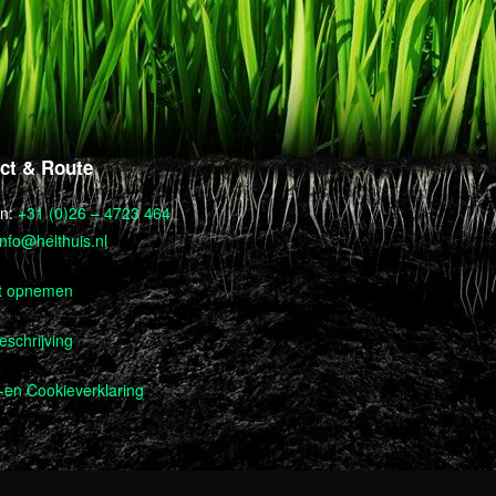
ct & Route
on:
+31 (0)26 – 4723 464
info@helthuis.nl
t opnemen
schrijving
-en Cookieverklaring