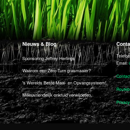
Nieuws & Blog
Conta
Telefo
Sponsoring Jeffrey Herlings
Email:
Waarom een Zero-Turn grasmaaier?
Contac
's Werelds Beste Maai- en Opvangsysteem!
Routebe
Milieuvriendelijk onkruid verwijderen.
Privacy