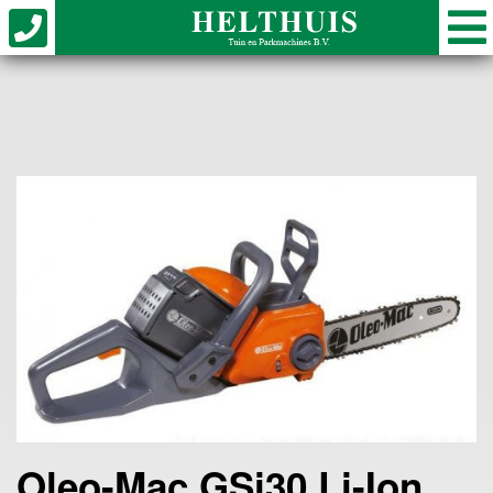
Oleo-Mac GSi30 Li-Ion