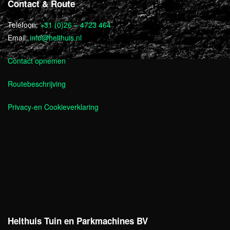
Contact & Route
Telefoon:
+31 (0)26 – 4723 464
Email:
info@helthuis.nl
Contact opnemen
Routebeschrijving
Privacy-en Cookieverklaring
Helthuis Tuin en Parkmachines BV