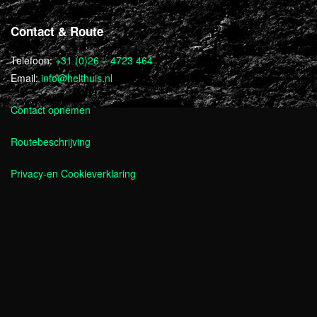
Contact & Route
Telefoon:
+31 (0)26 – 4723 464
Email:
info@helthuis.nl
Contact opnemen
Routebeschrijving
Privacy-en Cookieverklaring