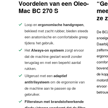
Voordelen van een Oleo-
“Ge
Mac BC 270 S
meer
ze z
Loop en
ergonomische handgrepen
,
bekleed met zacht rubber, bieden steeds
De BC2
een anatomische en comfortabele greep
snoeig
tijdens het gebruik.
Daarbi
zelfsm
Het
Always-on systeem
zorgt ervoor
ergono
dat de machine gestart wordt zonder
comfort
terugslag en met een beperkt aantal
bovend
rukken.
de kopp
Uitgerust met een
adaptief
motordr
antitrilsysteem
om de ergonomie van
ervoor 
de machine aan te passen op de
betrouw
gebruiker.
Filtersteun met brandstofwerkende
diode</strong voorkomt dat de filter