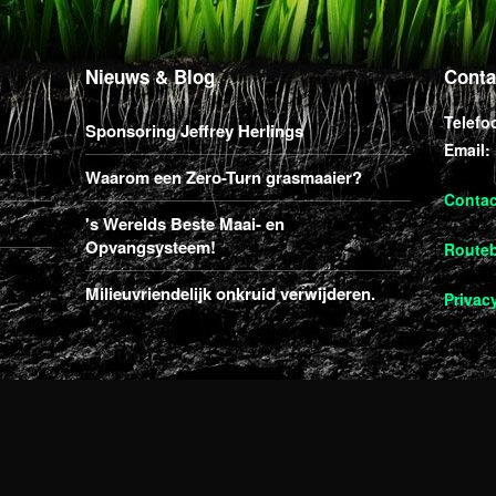
Nieuws & Blog
Conta
Telefo
Sponsoring Jeffrey Herlings
Email:
Waarom een Zero-Turn grasmaaier?
Conta
's Werelds Beste Maai- en
Opvangsysteem!
Routeb
Milieuvriendelijk onkruid verwijderen.
Privac