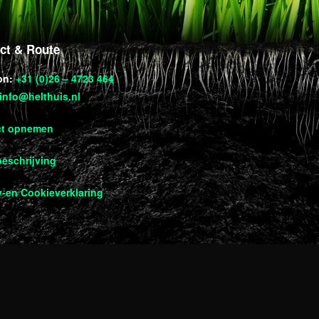
ct & Route
on:
+31 (0)26 – 4723 464
info@helthuis.nl
ct opnemen
eschrijving
y-en Cookieverklaring